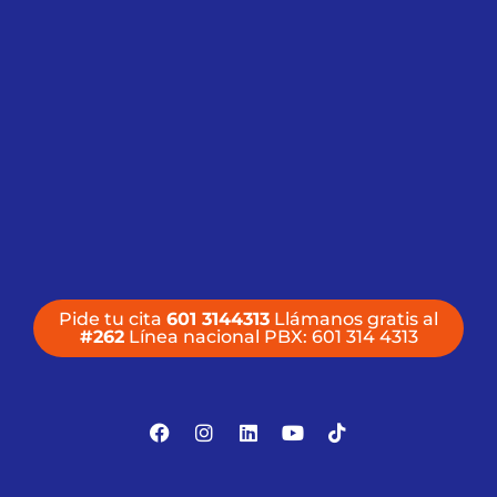
Pide tu cita
601 3144313
Llámanos gratis al
#262
Línea nacional PBX: 601 314 4313