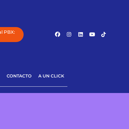
l PBX:
G
CONTACTO
A UN CLICK