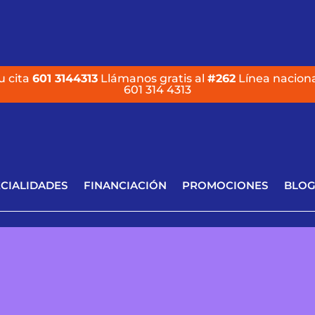
u cita
601 3144313
Llámanos gratis al
#262
Línea naciona
601 314 4313
CIALIDADES
FINANCIACIÓN
PROMOCIONES
BLO