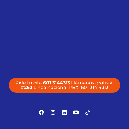
Pide tu cita
601 3144313
Llámanos gratis al
#262
Línea nacional PBX: 601 314 4313