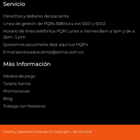
Servicio
Derechos y deberes del paciente
Línea de gestión de PQRs 3580444 ext 5001 y 5002
Horario de línea telefónica PQR Lunes a Viernes 8am a 1pm y de a
2pm- 5 pm
Queremos escucharte deja aquí tus PQR's
Email:servicioalpaciente@sonria.com.co
Más Información
Medios de pago
Tarjeta Sonría
Promociones
Blog
Trabaja con Nosotros
Diseño y Desarrollo InHouse Co. Copyright – Sonría 2023