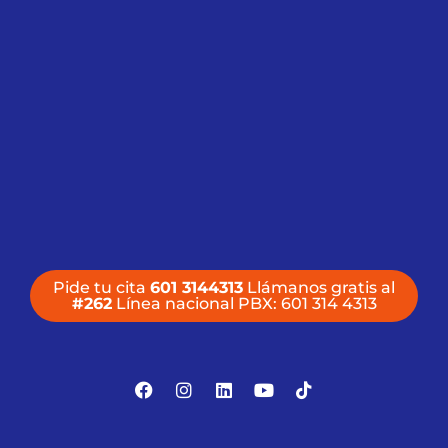
Pide tu cita
601 3144313
Llámanos gratis al
#262
Línea nacional PBX: 601 314 4313