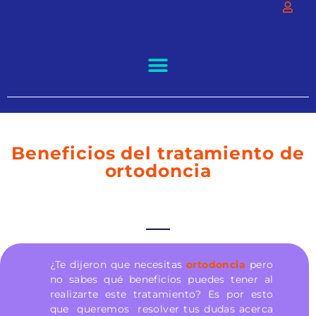
Beneficios del tratamiento de
ortodoncia
¿Te dijeron que necesitas
ortodoncia
pero
no sabes qué beneficios puedes tener al
realizarte este tratamiento? Es por esto
que queremos resolver tus dudas acerca