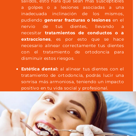
salidos, esto hará que sean más susceptibles
a golpes o a lesiones asociadas a una
inadecuada inclinación de los mismos,
pudiendo
generar fracturas o lesiones
en el
nervio de tus dientes, llevando a
necesitar
tratamientos de conductos o a
extracciones
, es por esto que se hace
necesario alinear correctamente tus dientes
con el tratamiento de ortodoncia para
disminuir estos riesgos.
Estética dental:
al alinear tus dientes con el
tratamiento de ortodoncia, podrás lucir una
sonrisa más armoniosa, teniendo un impacto
positivo en tu vida social y profesional.