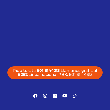
Pide tu cita
601 3144313
Llámanos gratis al
#262
Línea nacional PBX: 601 314 4313