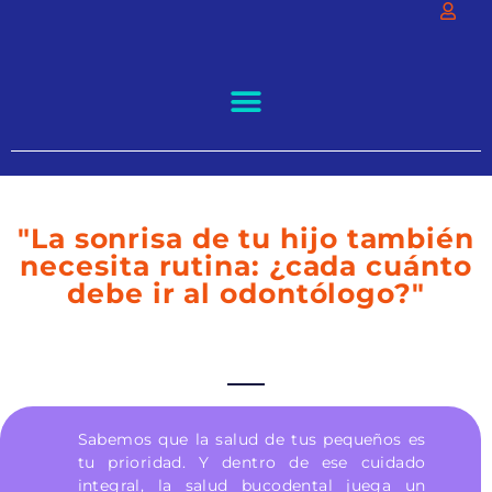
"La sonrisa de tu hijo también
necesita rutina: ¿cada cuánto
debe ir al odontólogo?"
Sabemos que la salud de tus pequeños es
tu prioridad. Y dentro de ese cuidado
integral, la salud bucodental juega un